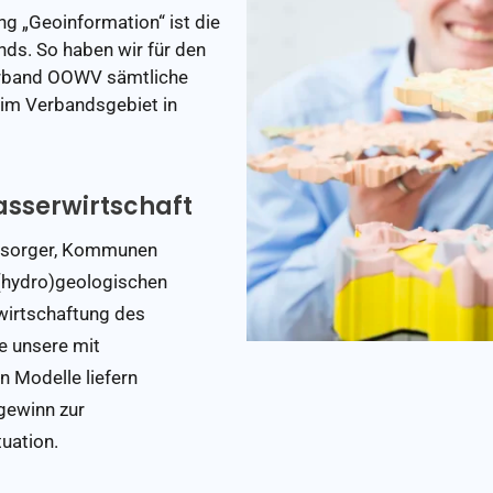
g „Geoinformation“ ist die
nds. So haben wir für den
erband OOWV sämtliche
im Verbandsgebiet in
Wasserwirtschaft
ersorger, Kommunen
 (hydro)geologischen
wirtschaftung des
e unsere mit
en Modelle liefern
gewinn zur
uation.