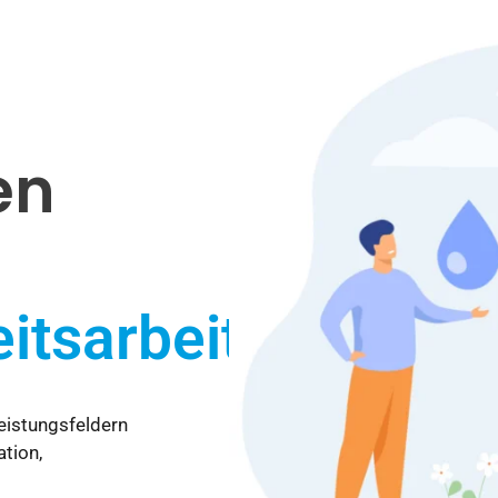
en
tion.
Leistungsfeldern
tion,