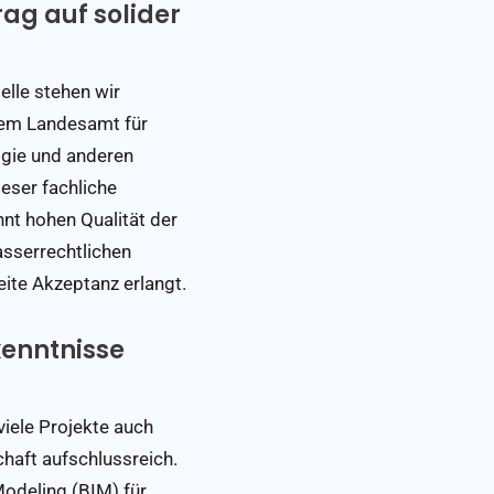
ag auf solider
elle stehen wir
dem Landesamt für
ogie und anderen
ser fachliche
nt hohen Qualität der
wasserrechtlichen
eite Akzeptanz erlangt.
enntnisse
r viele Projekte auch
haft aufschlussreich.
odeling (BIM) für