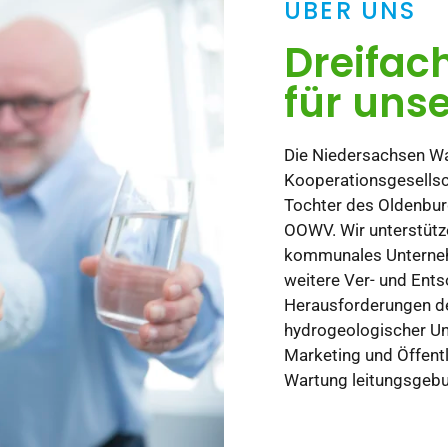
ÜBER UNS
Dreifac
für uns
Die Niedersachsen Wa
Kooperationsgesellsc
Tochter des Oldenbur
OOWV. Wir unterstütz
kommunales Unterneh
weitere Ver- und Ents
Herausforderungen de
hydrogeologischer Un
Marketing und Öffentl
Wartung leitungsgeb