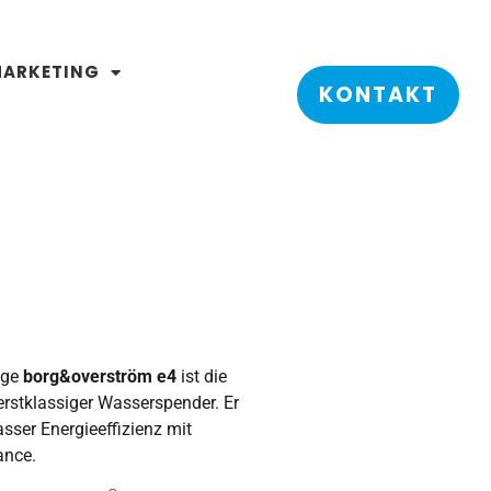
ARKETING
KONTAKT
ige
borg&overström e4
ist die
erstklassiger Wasserspender. Er
sser Energieeffizienz mit
ance.