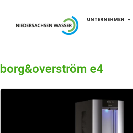
UNTERNEHMEN
borg&overström e4