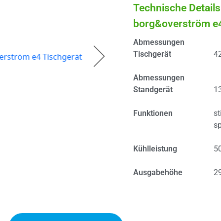
Technische Details
borg&overström e
Abmessungen
Tischgerät
42
Abmessungen
Standgerät
13
Funktionen
st
sp
Kühlleistung
50
Ausgabehöhe
2